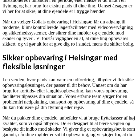
udstationeres i udlandet i en periode, eller måske er du midt i en
flytning og har brug for ekstra plads til dine ting. Uanset årsagen er
vi her for at sikre, at dine ejendele er i trygge hænder.
Når du vælger Goliats opbevaring i Helsingør, får du adgang til
moderne, klimakontrollerede lagerfaciliteter med videoovervågning
og sikkerhedssystemer, der sikrer dine møbler og ejendele mod
skader og tyveri. Vi forstår vigtigheden af, at dine ting opbevares
sikkert, og vi gør alt for at give dig ro i sindet, mens du skifter bolig.
Sikker opbevaring i Helsingør med
fleksible løsninger
I en verden, hvor plads kan være en udfordring, tilbyder vi fleksible
opbevaringsløsninger, der passer til dit behov. Uanset om du har
brug for korttids- eller langtidsopbevaring, kan vores opbevaring
faciliteter tilpasses din situation. Vores erfarne team sørger for en
problemfri nedpakning, transport og opbevaring af dine ejendele, så
du kan fokusere på din flytning eller rejse.
Når du pakker dine ejendele, anbefaler vi at bruge flyttekasser af høj
kvalitet, som vi også tilbyder. De er designet til at bære vægten og
beskytte dit indbo mod skader. Vi giver dig et opbevaringsbevis som
garanti, når dine møbler er sat til opbevaring, og vi sørger for, at du