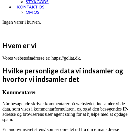
STYKGODS
KONTAKT OS
OM OS
Open
Close
Kurv
Ingen varer i kurven.
mobile
mobile
menu
menu
Hvem er vi
Vores webstedsadresse er: https://goliat.dk.
Hvilke personlige data vi indsamler og
hvorfor vi indsamler det
Kommentarer
Når besøgende skriver kommentarer på webstedet, indsamler vi de
data, som vises i kommentarformularen, og også den besøgendes IP-
adresse og browserens user agent string for at hjælpe med at opdage
spam.
En anonymiseret streng som er oprettet ud fra din e-mailadresse