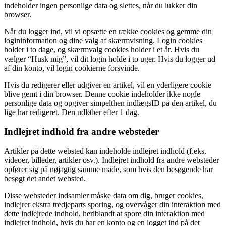
indeholder ingen personlige data og slettes, når du lukker din
browser.
Når du logger ind, vil vi opsætte en række cookies og gemme din
logininformation og dine valg af skærmvisning. Login cookies
holder i to dage, og skærmvalg cookies holder i et år. Hvis du
vælger “Husk mig”, vil dit login holde i to uger. Hvis du logger ud
af din konto, vil login cookierne forsvinde.
Hvis du redigerer eller udgiver en artikel, vil en yderligere cookie
blive gemt i din browser. Denne cookie indeholder ikke nogle
personlige data og opgiver simpelthen indlægsID på den artikel, du
lige har redigeret. Den udløber efter 1 dag.
Indlejret indhold fra andre websteder
Artikler på dette websted kan indeholde indlejret indhold (f.eks.
videoer, billeder, artikler osv.). Indlejret indhold fra andre websteder
opfører sig på nøjagtig samme måde, som hvis den besøgende har
besøgt det andet websted.
Disse websteder indsamler måske data om dig, bruger cookies,
indlejrer ekstra tredjeparts sporing, og overvåger din interaktion med
dette indlejrede indhold, heriblandt at spore din interaktion med
indlejret indhold, hvis du har en konto og en logget ind på det