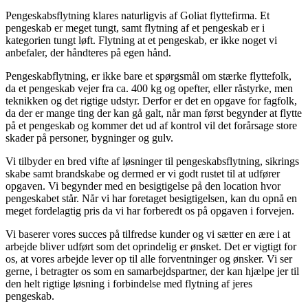
Pengeskabsflytning klares naturligvis af Goliat flyttefirma. Et
pengeskab er meget tungt, samt flytning af et pengeskab er i
kategorien tungt løft. Flytning at et pengeskab, er ikke noget vi
anbefaler, der håndteres på egen hånd.
Pengeskabflytning, er ikke bare et spørgsmål om stærke flyttefolk,
da et pengeskab vejer fra ca. 400 kg og opefter, eller råstyrke, men
teknikken og det rigtige udstyr. Derfor er det en opgave for fagfolk,
da der er mange ting der kan gå galt, når man først begynder at flytte
på et pengeskab og kommer det ud af kontrol vil det forårsage store
skader på personer, bygninger og gulv.
Vi tilbyder en bred vifte af løsninger til pengeskabsflytning, sikrings
skabe samt brandskabe og dermed er vi godt rustet til at udfører
opgaven. Vi begynder med en besigtigelse på den location hvor
pengeskabet står. Når vi har foretaget besigtigelsen, kan du opnå en
meget fordelagtig pris da vi har forberedt os på opgaven i forvejen.
Vi baserer vores succes på tilfredse kunder og vi sætter en ære i at
arbejde bliver udført som det oprindelig er ønsket. Det er vigtigt for
os, at vores arbejde lever op til alle forventninger og ønsker. Vi ser
gerne, i betragter os som en samarbejdspartner, der kan hjælpe jer til
den helt rigtige løsning i forbindelse med flytning af jeres
pengeskab.