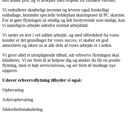
den aftalte pris, og vi arbejder med respekt for firmaets værdier.
Vi emballerer skrøbeligt inventar og leverer også forskelligt
emballage, herunder specielle bobleplast skærmposer til PC skærme.
For at gøre flytningen så smidig og lidt forstyrrende som muligt, kan
vi naturligvis arbejde udenfor normal arbejdstid.
Vi sætter en ære i vel udført arbejde, og med tilfredshed fra vores
kunder er det grundlaget for vores succes, vi skaber en god
atmosfære og sikrer os at alle dele af vores arbejde er i orden.
Vi giver altid et uforpligtende tilbud, når erhvervs flytningen skal
håndteres. Vi ser frem til at betjene dig og ønsker du får en positiv
flytning, med et højt serviceniveau, og ser frem til modtage nye
opgaver.
Udover erhvervsflytning tilbyder vi også:
Opbevaring
Arkivopbevaring
Sikkerhedsmakulering