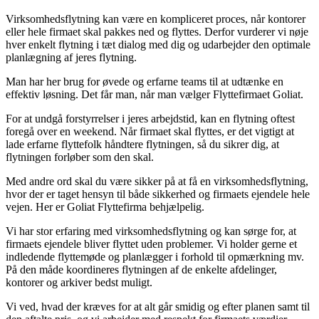
Virksomhedsflytning kan være en kompliceret proces, når kontorer
eller hele firmaet skal pakkes ned og flyttes. Derfor vurderer vi nøje
hver enkelt flytning i tæt dialog med dig og udarbejder den optimale
planlægning af jeres flytning.
Man har her brug for øvede og erfarne teams til at udtænke en
effektiv løsning. Det får man, når man vælger Flyttefirmaet Goliat.
For at undgå forstyrrelser i jeres arbejdstid, kan en flytning oftest
foregå over en weekend. Når firmaet skal flyttes, er det vigtigt at
lade erfarne flyttefolk håndtere flytningen, så du sikrer dig, at
flytningen forløber som den skal.
Med andre ord skal du være sikker på at få en virksomhedsflytning,
hvor der er taget hensyn til både sikkerhed og firmaets ejendele hele
vejen. Her er Goliat Flyttefirma behjælpelig.
Vi har stor erfaring med virksomhedsflytning og kan sørge for, at
firmaets ejendele bliver flyttet uden problemer. Vi holder gerne et
indledende flyttemøde og planlægger i forhold til opmærkning mv.
På den måde koordineres flytningen af de enkelte afdelinger,
kontorer og arkiver bedst muligt.
Vi ved, hvad der kræves for at alt går smidig og efter planen samt til