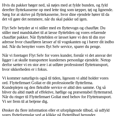
Hvis du pakker bøger ned, så nøjes med at fylde bunden, og fyld
derefter flyttekasserne op med lette ting som tæpper, tøj og lignende.
Sørg for at skrive på flyttekasserne, hvor dine ejendele hører til da
det vil gøre det nemmere, når du skal pakke ud igen.
Flyt Selv betyder at vi stiller med en flyttevogn og chauffør. Du
stiller med mandskabet til at læsse flyttebilen og vores erfarende
chauffør pakker. Når flyttebilen er læsset køre vi den til din nye
adresse hvor chaufføren læsser af til vognkanten og i bærer dit indbo
ind. Når du benytter vores flyt Selv service, sparer du penge.
Når vi foretager Flyt Selv for vores kunder, forstår vi det ansvar der
ligger i at skulle transportere kundernes personlige ejendele. Netop
derfor sætter vi en stor ære i at udføre professionel flyttetransport,
hvor sikkerheden er i fokus.
Vi kommer naturligvis også til tiden, ligesom vi altid holder vores
ord. Flyttefirmaet Goliat er dit professionelle flyttefirma.
Kundeplejen og den fleksible service er altid den samme. Og så
bliver du altid mødt af effektive, høflige og præsentabel flyttemænd.
Når du ringer til Flyttefirmaet Goliat med behov for Flyttetransport.
Vi ser frem til at betjene dig.
Ønsker du flere information eller et uforpligtende tilbud, så udfyld
vores flytteformular ved at klikke på flyttetilbud herunder.